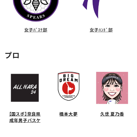
女子ﾊﾞｽｹ部
女子ﾊﾝﾄﾞ部
プロ
【国スポ】奈良県
橋本大夢
久世 夏乃香
成年男子バスケ