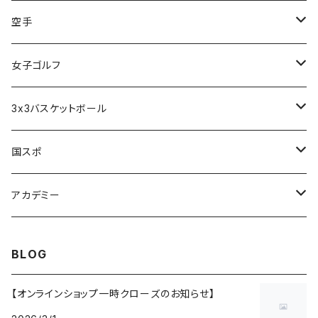
アルカディア奈良 - 公式グッズ -
空手
アルカディア奈良 - ファンクラブ入会 -
橋本大夢
女子ゴルフ
久世 夏乃香
3x3バスケットボール
奈良グレートブッターズ
国スポ
奈良県成年男子バスケットボール
アカデミー
CANDY BASKETBALL ACADEMY
BLOG
【オンラインショップ一時クローズのお知らせ】