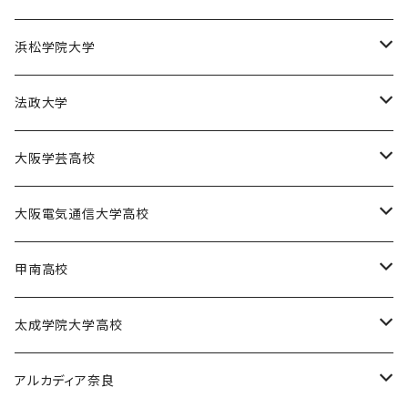
園田学園大学バスケットボール部
天理大学女子バスケットボール部
同志社大学体育会バスケットボール部
浜松学院大学
天理大学男子バレーボール部
同志社大学体育会サッカー部
浜松学院大学男子バスケットボール部
法政大学
天理大学女子ハンドボール部
法政大学バスケットボール部
大阪学芸高校
大阪学芸高校バスケットボール部
大阪電気通信大学高校
電通高硬式野球部
甲南高校
電通高男子バスケットボール部
甲南高校男子バスケットボール部
太成学院大学高校
甲南高校野球部
太成学院高校男子バスケットボール部
アルカディア奈良