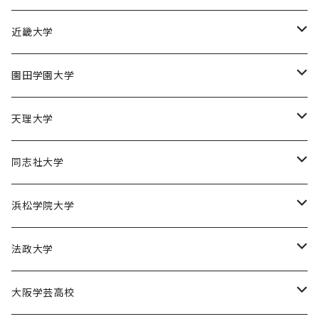
京都産業大学男子バスケットボール部
近畿大学
近畿大学体育会バスケットボール部
園田学園大学
園田学園大学ソフトボール部
天理大学
園田学園大学陸上競技部
天理大学男子バスケットボール部
同志社大学
園田学園大学バスケットボール部
天理大学女子バスケットボール部
同志社大学体育会バスケットボール部
浜松学院大学
天理大学男子バレーボール部
同志社大学体育会サッカー部
浜松学院大学男子バスケットボール部
法政大学
天理大学女子ハンドボール部
法政大学バスケットボール部
大阪学芸高校