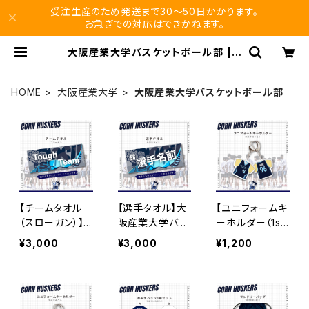
受注生産のため発送まで30〜50日かかります。
お急ぎでの対応はできかねます。
大阪産業大学バスケットボール部 | v
ikuro store
HOME
大阪産業大学
大阪産業大学バスケットボール部
【チームタオル
【選手タオル】大
【ユニフォームキ
（スローガン）】
阪産業大学バス
ーホルダー（1s
大阪産業大学バ
ケ部
t）】大阪産業大
¥3,000
¥3,000
¥1,200
スケ部
学バスケ部