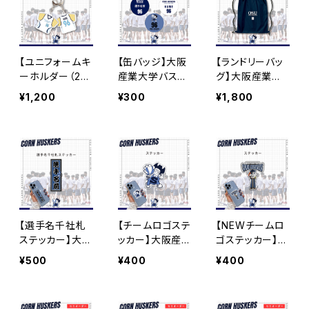
【ユニフォームキ
【缶バッジ】大阪
【ランドリーバッ
ーホルダー（2n
産業大学バスケ
グ】大阪産業大
d）】大阪産業大
部
学バスケ部
¥1,200
¥300
¥1,800
学バスケ部
【選手名千社札
【チームロゴステ
【NEWチームロ
ステッカー】大阪
ッカー】大阪産
ゴステッカー】大
産業大学バスケ
業大学バスケ部
阪産業大学バス
¥500
¥400
¥400
部
ケ部