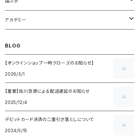
奈良グレートブッターズ
国スポ
奈良県成年男子バスケットボール
アカデミー
CANDY BASKETBALL ACADEMY
BLOG
【オンラインショップ一時クローズのお知らせ】
2026/3/1
【重要】佐川急便による配送遅延のお知らせ
2025/12/4
デビットカード決済の二重引き落としについて
2024/5/15