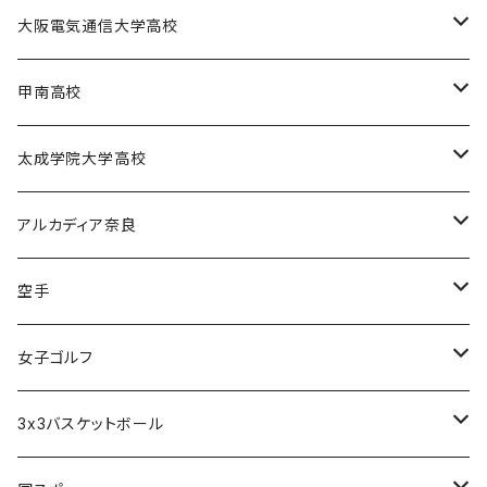
大阪学芸高校バスケットボール部
大阪電気通信大学高校
電通高硬式野球部
甲南高校
電通高男子バスケットボール部
甲南高校男子バスケットボール部
太成学院大学高校
甲南高校野球部
太成学院高校男子バスケットボール部
アルカディア奈良
アルカディア奈良 - 公式グッズ -
空手
アルカディア奈良 - ファンクラブ入会 -
橋本大夢
女子ゴルフ
久世 夏乃香
3x3バスケットボール