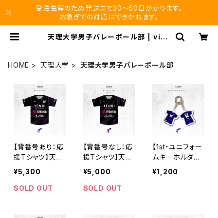
受注生産のため発送まで30〜50日かかります。
お急ぎでの対応はできかねます。
天理大学男子バレーボール部 | viku
ro store
HOME
天理大学
天理大学男子バレーボール部
【背番号あり：応
【背番号なし：応
【1st・ユニフォー
援Tシャツ】天理
援Tシャツ】天理
ムキーホルダ
大学男子バレー
大学男子バレー
ー】天理大学男
¥5,300
¥5,000
¥1,200
部
部
子バレー部
SOLD OUT
SOLD OUT