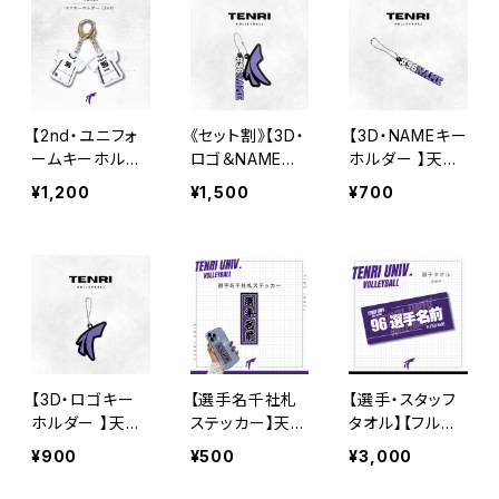
【2nd・ユニフォ
《セット割》【3D・
【3D・NAMEキー
ームキーホルダ
ロゴ＆NAMEキ
ホルダー 】天理
ー】天理大学男
ーホルダー 】天
大学男子バレー
¥1,200
¥1,500
¥700
子バレー部
理大学男子バレ
部
ー部
【3D・ロゴキー
【選手名千社札
【選手・スタッフ
ホルダー 】天理
ステッカー】天理
タオル】【フルネ
大学男子バレー
大学男子バレー
ーム】天理大学
¥900
¥500
¥3,000
部
部
男子バレー部