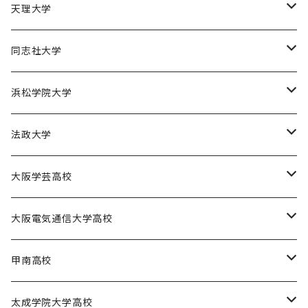
園田学園大学ソフトボール部
天理大学
園田学園大学陸上競技部
天理大学男子バスケットボール部
同志社大学
園田学園大学バスケットボール部
天理大学女子バスケットボール部
同志社大学体育会バスケットボール部
浜松学院大学
天理大学男子バレーボール部
同志社大学体育会サッカー部
浜松学院大学男子バスケットボール部
法政大学
天理大学女子ハンドボール部
法政大学バスケットボール部
大阪学芸高校
大阪学芸高校バスケットボール部
大阪電気通信大学高校
電通高硬式野球部
甲南高校
電通高男子バスケットボール部
甲南高校男子バスケットボール部
太成学院大学高校