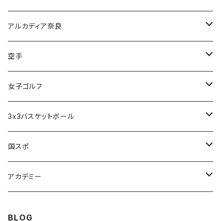
甲南高校野球部
太成学院高校男子バスケットボール部
アルカディア奈良
アルカディア奈良 - 公式グッズ -
空手
アルカディア奈良 - ファンクラブ入会 -
橋本大夢
女子ゴルフ
久世 夏乃香
3x3バスケットボール
奈良グレートブッターズ
国スポ
奈良県成年男子バスケットボール
アカデミー
CANDY BASKETBALL ACADEMY
BLOG