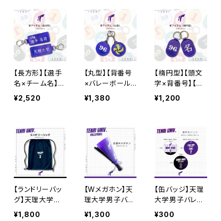
【長方形】【選手
【丸型】【背番号
【楕円型】【頭文
名×チーム名】
×バレーボール】
字×背番号】【革
【革アイテム】天
【革アイテム】天
アイテム】天理大
¥2,520
¥1,380
¥1,200
理大学男子バレ
理大学男子バレ
学男子バレー部
ー部
ー部
【ランドリーバッ
【Wメガホン】天
【缶バッジ】天理
グ】天理大学男
理大学男子バレ
大学男子バレー
子バレー部
ー部
部
¥1,800
¥1,300
¥300