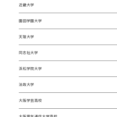
京都産業大学男子バスケットボール部
近畿大学
近畿大学体育会バスケットボール部
園田学園大学
園田学園大学ソフトボール部
天理大学
園田学園大学陸上競技部
天理大学男子バスケットボール部
同志社大学
園田学園大学バスケットボール部
天理大学女子バスケットボール部
同志社大学体育会バスケットボール部
浜松学院大学
天理大学男子バレーボール部
同志社大学体育会サッカー部
浜松学院大学男子バスケットボール部
法政大学
天理大学女子ハンドボール部
法政大学バスケットボール部
大阪学芸高校
大阪学芸高校バスケットボール部
大阪電気通信大学高校