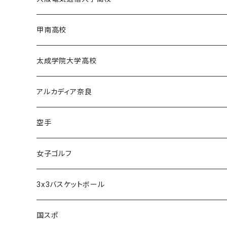
電通高硬式野球部
甲南高校
電通高男子バスケットボール部
甲南高校男子バスケットボール部
太成学院大学高校
甲南高校野球部
太成学院高校男子バスケットボール部
アルカディア奈良
アルカディア奈良 - 公式グッズ -
空手
アルカディア奈良 - ファンクラブ入会 -
橋本大夢
女子ゴルフ
久世 夏乃香
3x3バスケットボール
奈良グレートブッターズ
国スポ