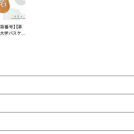
×背番号】【革
業大学バスケ