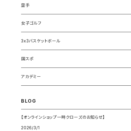
アルカディア奈良 - 公式グッズ -
空手
アルカディア奈良 - ファンクラブ入会 -
橋本大夢
女子ゴルフ
久世 夏乃香
3x3バスケットボール
奈良グレートブッターズ
国スポ
奈良県成年男子バスケットボール
アカデミー
CANDY BASKETBALL ACADEMY
BLOG
【オンラインショップ一時クローズのお知らせ】
2026/3/1