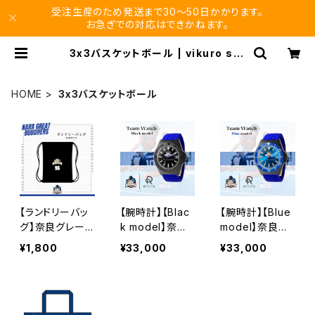
受注生産のため発送まで30〜50日かかります。
お急ぎでの対応はできかねます。
3x3バスケットボール | vikuro sto
re
HOME
3x3バスケットボール
【ランドリーバッ
【腕時計】【Blac
【腕時計】【Blue
グ】奈良グレード
k model】奈良
model】奈良グ
ブッダーズ
グレードブッダー
レートブッターズ
¥1,800
¥33,000
¥33,000
ズ