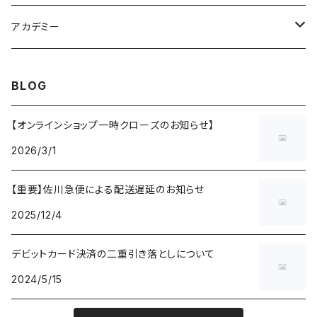
奈良県成年男子バスケットボール
アカデミー
CANDY BASKETBALL ACADEMY
BLOG
【オンラインショップ一時クローズのお知らせ】
2026/3/1
【重要】佐川急便による配送遅延のお知らせ
2025/12/4
デビットカード決済の二重引き落としについて
2024/5/15