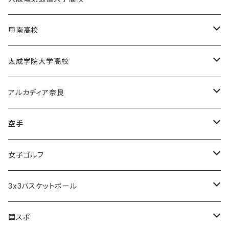
電通高硬式野球部
甲南高校
電通高男子バスケットボール部
甲南高校男子バスケットボール部
太成学院大学高校
甲南高校野球部
太成学院高校男子バスケットボール部
アルカディア奈良
アルカディア奈良 - 公式グッズ -
空手
アルカディア奈良 - ファンクラブ入会 -
橋本大夢
女子ゴルフ
久世 夏乃香
3x3バスケットボール
奈良グレートブッターズ
国スポ