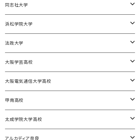
園田学園大学陸上競技部
天理大学男子バスケットボール部
同志社大学
園田学園大学バスケットボール部
天理大学女子バスケットボール部
同志社大学体育会バスケットボール部
浜松学院大学
天理大学男子バレーボール部
同志社大学体育会サッカー部
浜松学院大学男子バスケットボール部
法政大学
天理大学女子ハンドボール部
法政大学バスケットボール部
大阪学芸高校
大阪学芸高校バスケットボール部
大阪電気通信大学高校
電通高硬式野球部
甲南高校
電通高男子バスケットボール部
甲南高校男子バスケットボール部
太成学院大学高校
甲南高校野球部
太成学院高校男子バスケットボール部
アルカディア奈良