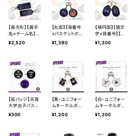
【長方形】【選手
【丸型】【背番号
【楕円型】【頭文
名×チーム名】
×バスケットボー
字×背番号】【革
【革アイテム】天
ル】【革アイテム】
アイテム】天理大
¥2,520
¥1,380
¥1,200
理大学女子バス
天理大学女子バ
学女子バスケ部
ケ部
スケ部
【缶バッジ】天理
【黒・ユニフォー
【白・ユニフォー
大学女子バスケ
ムキーホルダ
ムキーホルダ
部/全選手対応
ー】天理大学女
ー】天理大学女
¥300
¥1,200
¥1,200
子バスケ部
子バスケ部