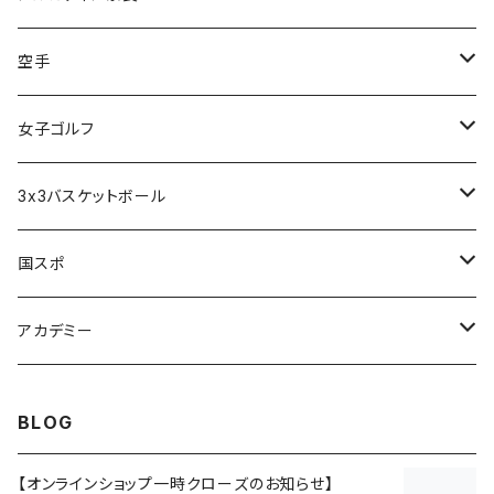
アルカディア奈良 - 公式グッズ -
空手
アルカディア奈良 - ファンクラブ入会 -
橋本大夢
女子ゴルフ
久世 夏乃香
3x3バスケットボール
奈良グレートブッターズ
国スポ
奈良県成年男子バスケットボール
アカデミー
CANDY BASKETBALL ACADEMY
BLOG
【オンラインショップ一時クローズのお知らせ】