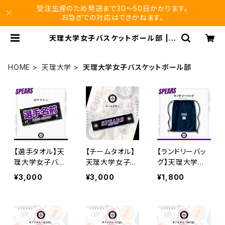
受注生産のため発送まで30〜50日かかります。
お急ぎでの対応はできかねます。
天理大学女子バスケットボール部 | v
ikuro store
HOME
天理大学
天理大学女子バスケットボール部
【選手タオル】天
【チームタオル】
【ランドリーバッ
理大学女子バス
天理大学女子バ
グ】天理大学女
ケ部
スケ部
子バスケ部/背番
¥3,000
¥3,000
¥1,800
号入り