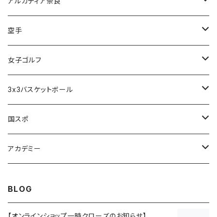
甲南高校野球部
太成学院高校男子バスケットボール部
アルカディア奈良
アルカディア奈良 - 公式グッズ -
空手
アルカディア奈良 - ファンクラブ入会 -
橋本大夢
女子ゴルフ
久世 夏乃香
3x3バスケットボール
奈良グレートブッターズ
国スポ
奈良県成年男子バスケットボール
アカデミー
CANDY BASKETBALL ACADEMY
BLOG
【オンラインショップ一時クローズのお知らせ】