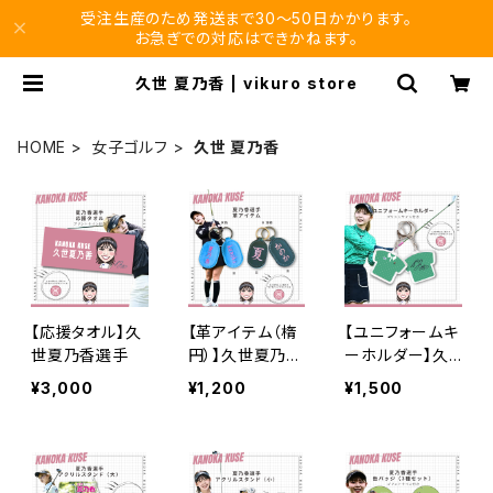
受注生産のため発送まで30〜50日かかります。
お急ぎでの対応はできかねます。
久世 夏乃香 | vikuro store
HOME
女子ゴルフ
久世 夏乃香
【応援タオル】久
【革アイテム（楕
【ユニフォームキ
世夏乃香選手
円）】久世夏乃香
ーホルダー】久
選手
世夏乃香選手
¥3,000
¥1,200
¥1,500