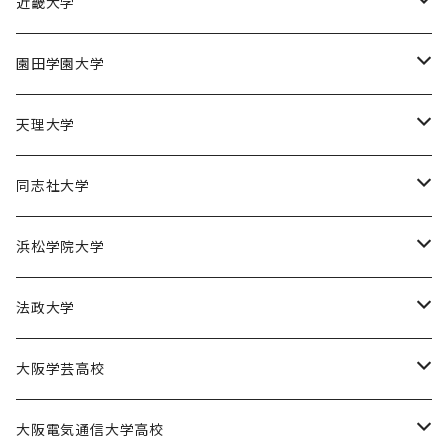
京都産業大学男子バスケットボール部
近畿大学
近畿大学体育会バスケットボール部
園田学園大学
園田学園大学ソフトボール部
天理大学
園田学園大学陸上競技部
天理大学男子バスケットボール部
同志社大学
園田学園大学バスケットボール部
天理大学女子バスケットボール部
同志社大学体育会バスケットボール部
浜松学院大学
天理大学男子バレーボール部
同志社大学体育会サッカー部
浜松学院大学男子バスケットボール部
法政大学
天理大学女子ハンドボール部
法政大学バスケットボール部
大阪学芸高校
大阪学芸高校バスケットボール部
大阪電気通信大学高校