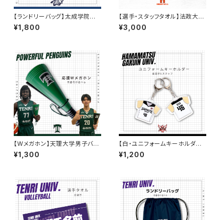
【ランドリーバッグ】太成学院高
【選手・スタッフタオル】法政大学
校バスケ部
バスケ部
¥1,800
¥3,000
【Wメガホン】天理大学男子バス
【白・ユニフォームキーホルダー】
ケ部
浜松学院大学バスケ部
¥1,300
¥1,200