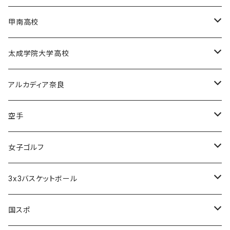
電通高硬式野球部
甲南高校
電通高男子バスケットボール部
甲南高校男子バスケットボール部
太成学院大学高校
甲南高校野球部
太成学院高校男子バスケットボール部
アルカディア奈良
アルカディア奈良 - 公式グッズ -
空手
アルカディア奈良 - ファンクラブ入会 -
橋本大夢
女子ゴルフ
久世 夏乃香
3x3バスケットボール
奈良グレートブッターズ
国スポ