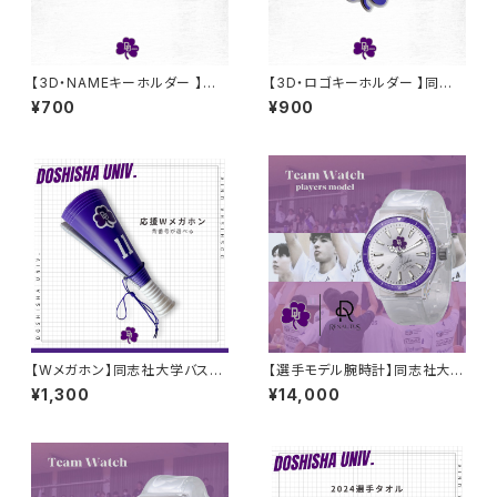
【3D・NAMEキーホルダー 】同
【3D・ロゴキーホルダー 】同志
志社大学バスケ部
社大学バスケ部
¥700
¥900
【Wメガホン】同志社大学バスケ
【選手モデル腕時計】同志社大学
部
男子バスケ部
¥1,300
¥14,000