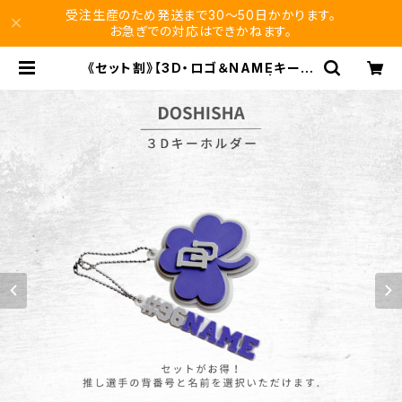
受注生産のため発送まで30〜50日かかります。
お急ぎでの対応はできかねます。
《セット割》【3D・ロゴ＆NAMEキーホ
ルダー 】同志社大学バスケ部 | vikur
o store