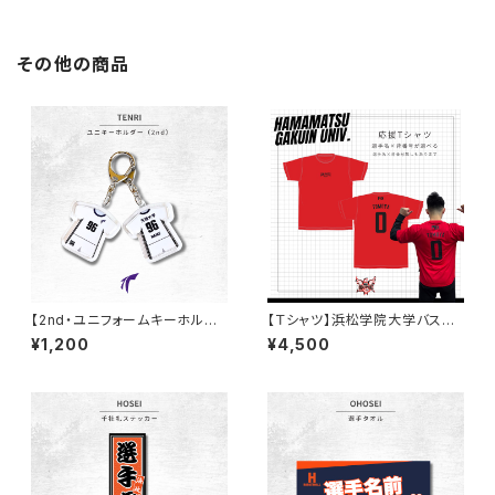
その他の商品
【2nd・ユニフォームキーホルダ
【Ｔシャツ】浜松学院大学バスケ
ー】天理大学男子バレー部
部
¥1,200
¥4,500