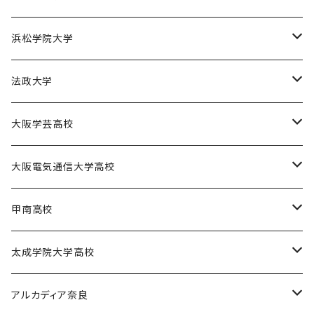
園田学園大学バスケットボール部
天理大学女子バスケットボール部
同志社大学体育会バスケットボール部
浜松学院大学
天理大学男子バレーボール部
同志社大学体育会サッカー部
浜松学院大学男子バスケットボール部
法政大学
天理大学女子ハンドボール部
法政大学バスケットボール部
大阪学芸高校
大阪学芸高校バスケットボール部
大阪電気通信大学高校
電通高硬式野球部
甲南高校
電通高男子バスケットボール部
甲南高校男子バスケットボール部
太成学院大学高校
甲南高校野球部
太成学院高校男子バスケットボール部
アルカディア奈良