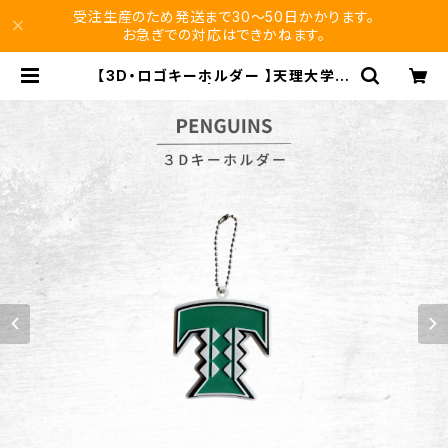
受注生産のため発送まで30〜50日かかります。
お急ぎでの対応はできかねます。
【3D・ロゴキーホルダー 】天理大学男
子バスケ部 | vikuro store