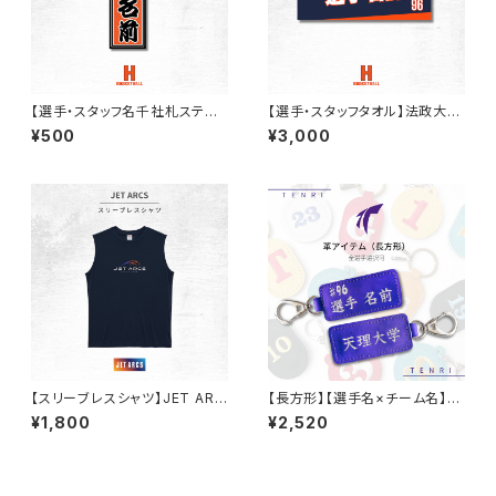
【選手・スタッフ名千社札ステッ
【選手・スタッフタオル】法政大学
カー】法政大学バスケ部
バスケ部
¥500
¥3,000
【スリーブレスシャツ】JET ARC
【長方形】【選手名×チーム名】
S
【革アイテム】天理大学男子バレ
¥1,800
¥2,520
ー部