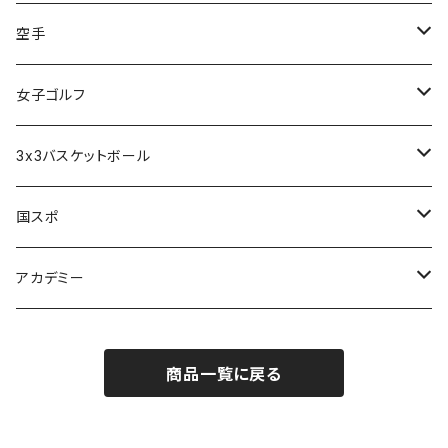
アルカディア奈良 - 公式グッズ -
空手
アルカディア奈良 - ファンクラブ入会 -
橋本大夢
女子ゴルフ
久世 夏乃香
3x3バスケットボール
奈良グレートブッターズ
国スポ
奈良県成年男子バスケットボール
アカデミー
CANDY BASKETBALL ACADEMY
商品一覧に戻る