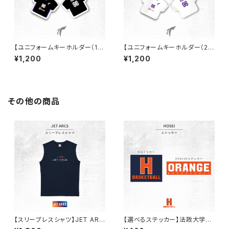
【ユニフォームキーホルダー（1s
【ユニフォームキーホルダー（2n
t）】天理大学女子ハンド部
d）】天理大学女子ハンド部
¥1,200
¥1,200
その他の商品
【スリーブレスシャツ】JET ARC
【選べるステッカー】法政大学バ
S
スケ部