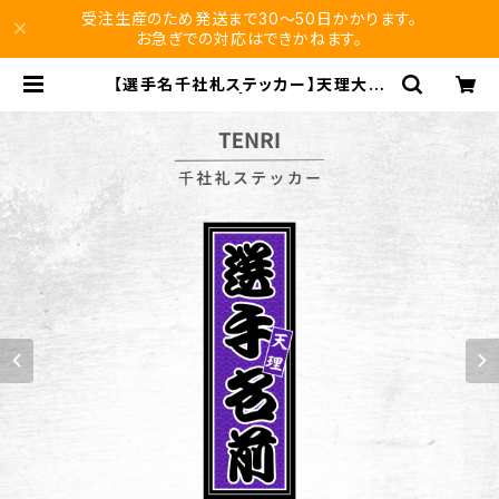
受注生産のため発送まで30〜50日かかります。
お急ぎでの対応はできかねます。
【選手名千社札ステッカー】天理大学
女子ハンド部 | vikuro store