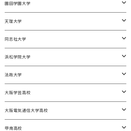
近畿大学体育会バスケットボール部
園田学園大学
園田学園大学ソフトボール部
天理大学
園田学園大学陸上競技部
天理大学男子バスケットボール部
同志社大学
園田学園大学バスケットボール部
天理大学女子バスケットボール部
同志社大学体育会バスケットボール部
浜松学院大学
天理大学男子バレーボール部
同志社大学体育会サッカー部
浜松学院大学男子バスケットボール部
法政大学
天理大学女子ハンドボール部
法政大学バスケットボール部
大阪学芸高校
大阪学芸高校バスケットボール部
大阪電気通信大学高校
電通高硬式野球部
甲南高校