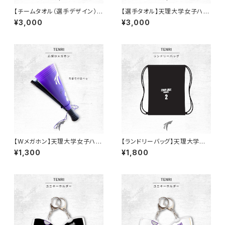
【チームタオル（選手デザイン）】
【選手タオル】天理大学女子ハン
天理大学女子ハンド部
ド部
¥3,000
¥3,000
【Wメガホン】天理大学女子ハン
【ランドリーバッグ】天理大学女
ド部/背番号ステッカー付き！
子ハンド部
¥1,300
¥1,800