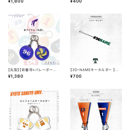
¥1,800
¥400
【丸型】【背番号×バレーボール】
【3D・NAMEキーホルダー 】天
【革アイテム】天理大学男子バレ
理大学男子バスケ部
¥1,380
¥700
ー部