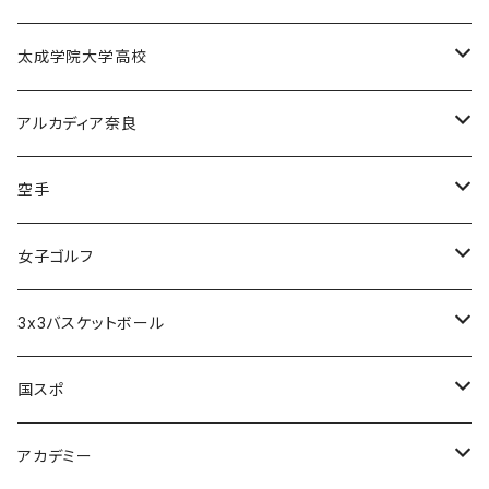
電通高男子バスケットボール部
甲南高校男子バスケットボール部
太成学院大学高校
甲南高校野球部
太成学院高校男子バスケットボール部
アルカディア奈良
アルカディア奈良 - 公式グッズ -
空手
アルカディア奈良 - ファンクラブ入会 -
橋本大夢
女子ゴルフ
久世 夏乃香
3x3バスケットボール
奈良グレートブッターズ
国スポ
奈良県成年男子バスケットボール
アカデミー