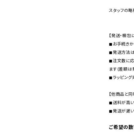
スタッフの略称
【発送・梱包
◼︎お手続き
◼︎発送方法
◼︎注文数に
ます(差額は
◼︎ラッピン
【他商品と同
◼︎送料が高
◼︎発送が遅
ご希望の数