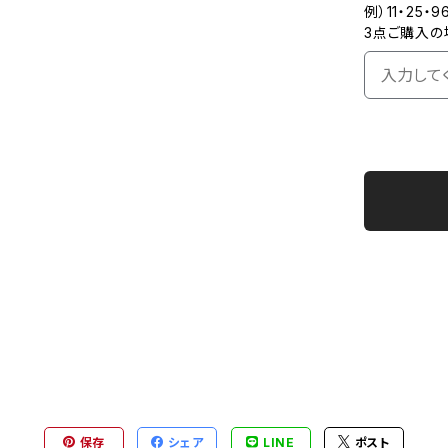
例）11・25・9
3点ご購入の
保存
シェア
LINE
ポスト