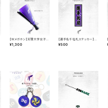
ハ
【Wメガホン】天理大学女子ハ
【選手名千社札ステッカー】天
ンド部/背番号ステッカー付
理大学女子ハンド部
¥1,300
¥500
き！