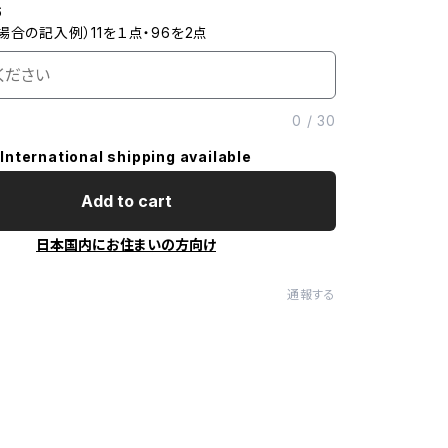
6
場合の記入例）11を１点・96を2点
0
/
30
International shipping available
Add to cart
日本国内にお住まいの方向け
通報する