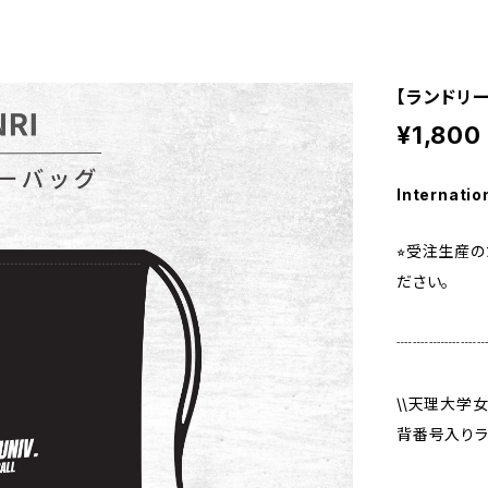
【ランドリ
¥1,800
Internatio
⭐︎受注生産
ださい。
┈┈┈┈┈
\\天理大学
背番号入りラ