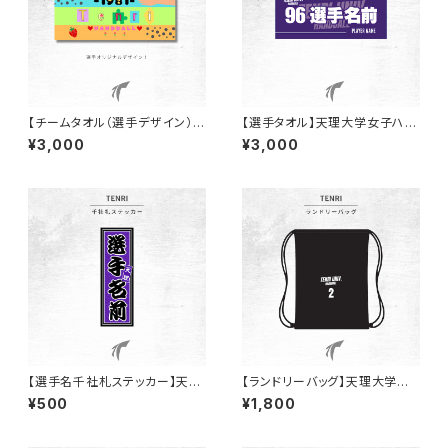
【チームタオル（選手デザイン）】
【選手タオル】天理大学女子ハン
天理大学女子ハンド部
ド部
¥3,000
¥3,000
【選手名千社札ステッカー】天理
【ランドリーバッグ】天理大学女
大学女子ハンド部
子ハンド部
¥500
¥1,800