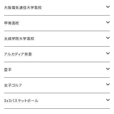
大阪学芸高校バスケットボール部
大阪電気通信大学高校
電通高硬式野球部
甲南高校
電通高男子バスケットボール部
甲南高校男子バスケットボール部
太成学院大学高校
甲南高校野球部
太成学院高校男子バスケットボール部
アルカディア奈良
アルカディア奈良 - 公式グッズ -
空手
アルカディア奈良 - ファンクラブ入会 -
橋本大夢
女子ゴルフ
久世 夏乃香
3x3バスケットボール