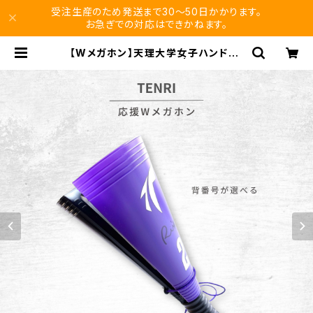
受注生産のため発送まで30〜50日かかります。
お急ぎでの対応はできかねます。
【Wメガホン】天理大学女子ハンド部/
背番号ステッカー付き！ | vikuro st
ore