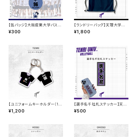
【缶バッジ】大阪産業大学バスケ
【ランドリーバッグ】天理大学男
部
子バレー部
¥300
¥1,800
【ユニフォームキーホルダー（1s
【選手名千社札ステッカー】天理
t）】天理大学女子ハンド部
大学男子バレー部
¥1,200
¥500