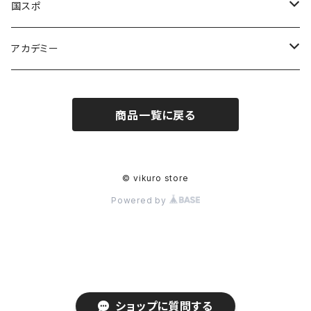
奈良グレートブッターズ
国スポ
奈良県成年男子バスケットボール
アカデミー
CANDY BASKETBALL ACADEMY
商品一覧に戻る
© vikuro store
Powered by
ショップに質問する