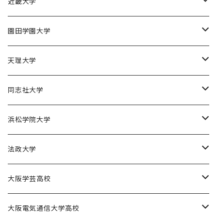
京都産業大学男子バスケットボール部
近畿大学
近畿大学体育会バスケットボール部
園田学園大学
園田学園大学ソフトボール部
天理大学
園田学園大学陸上競技部
天理大学男子バスケットボール部
同志社大学
園田学園大学バスケットボール部
天理大学女子バスケットボール部
同志社大学体育会バスケットボール部
浜松学院大学
天理大学男子バレーボール部
同志社大学体育会サッカー部
浜松学院大学男子バスケットボール部
法政大学
天理大学女子ハンドボール部
法政大学バスケットボール部
大阪学芸高校
大阪学芸高校バスケットボール部
大阪電気通信大学高校