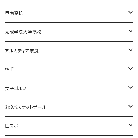
電通高硬式野球部
甲南高校
電通高男子バスケットボール部
甲南高校男子バスケットボール部
太成学院大学高校
甲南高校野球部
太成学院高校男子バスケットボール部
アルカディア奈良
アルカディア奈良 - 公式グッズ -
空手
アルカディア奈良 - ファンクラブ入会 -
橋本大夢
女子ゴルフ
久世 夏乃香
3x3バスケットボール
奈良グレートブッターズ
国スポ