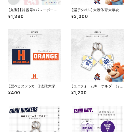
【丸型】【背番号×バレーボール】
【選手タオル】大阪体育大学女子
【革アイテム】天理大学男子バレ
バスケ部
¥1,380
¥3,000
ー部
【選べるステッカー】法政大学バ
【ユニフォームキーホルダー（2n
スケ部
d）】大阪体育大学女子バスケ部
¥400
¥1,200