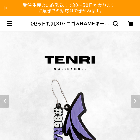
受注生産のため発送まで30〜50日かかります。
お急ぎでの対応はできかねます。
《セット割》【3D・ロゴ＆NAMEキーホ
ルダー 】天理大学男子バレー部 | vik
uro store