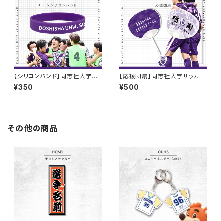
【シリコンバンド】同志社大学サ
【応援団扇】同志社大学サッカー
ッカー部
部
¥350
¥500
その他の商品