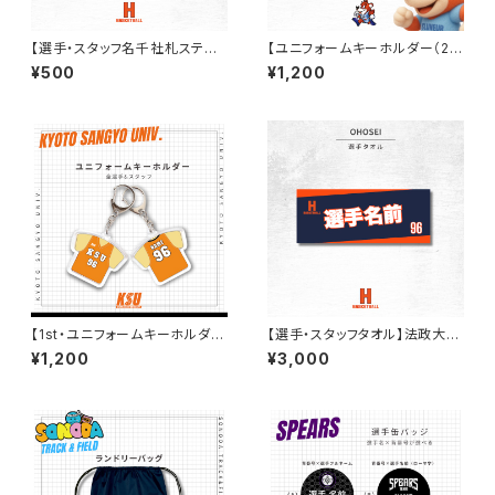
【選手・スタッフ名千社札ステッ
【ユニフォームキーホルダー（2n
カー】法政大学バスケ部
d）】大阪体育大学女子バスケ部
¥500
¥1,200
【1st・ユニフォームキーホルダ
【選手・スタッフタオル】法政大学
ー】京都産業大学バスケ部
バスケ部
¥1,200
¥3,000