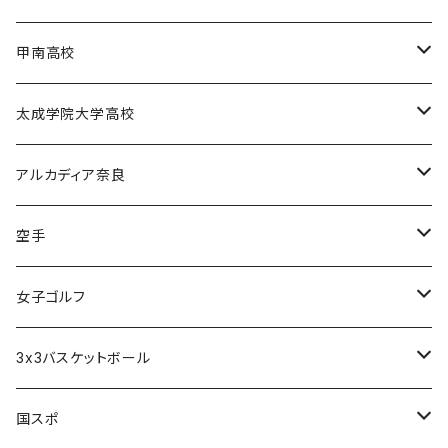
電通高硬式野球部
甲南高校
電通高男子バスケットボール部
甲南高校男子バスケットボール部
太成学院大学高校
甲南高校野球部
太成学院高校男子バスケットボール部
アルカディア奈良
アルカディア奈良 - 公式グッズ -
空手
アルカディア奈良 - ファンクラブ入会 -
橋本大夢
女子ゴルフ
久世 夏乃香
3x3バスケットボール
奈良グレートブッターズ
国スポ