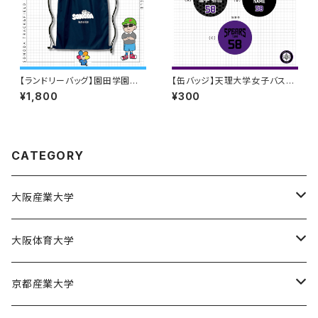
【ランドリーバッグ】園田学園大
【缶バッジ】天理大学女子バスケ
学 陸上部
部/全選手対応
¥1,800
¥300
CATEGORY
大阪産業大学
大阪産業大学バスケットボール部
大阪体育大学
大阪体育大学女子バスケットボール部
京都産業大学