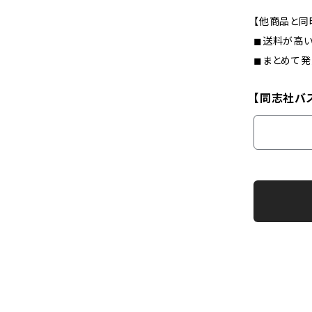
【他商品と同
◼︎送料が高
◼︎まとめて
【同志社バス