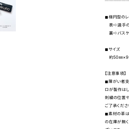
┈┈┈┈┈
◼︎楕円型の
表⇨選手の
裏⇨バスケ
◼︎サイズ
約50㎜×9
【注意事項】
◼︎障がい者
ロが製作はし
刺繍の位置や
ご了承くださ
◼︎素材の革
の在庫が無く