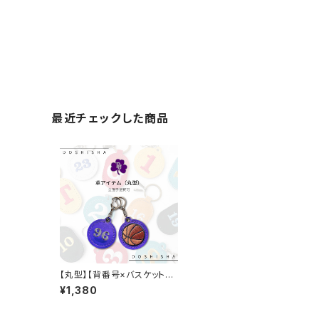
最近チェックした商品
【丸型】【背番号×バスケットボ
ール】【革アイテム】同志社大
¥1,380
学男子バスケ部