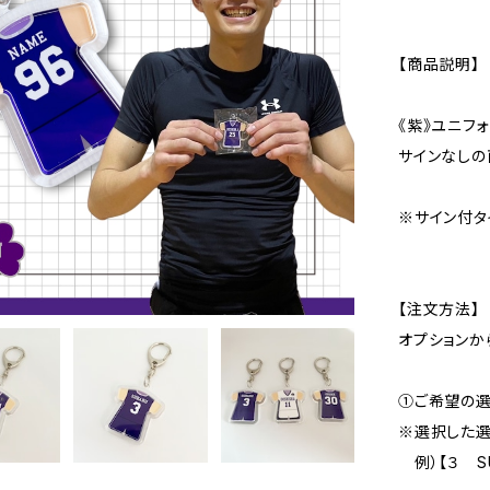
【商品説明】
《紫》ユニフ
サインなし
※サイン付タ
【注文方法】
オプションか
①ご希望の
※選択した選
例）【３ SU