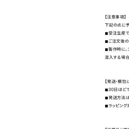
【注意事項】
下記の点に予
◼︎受注生産
◼︎ご注文後
◼︎製作時に
混入する場
【発送・梱包
◼︎30日ほ
◼︎発送方法
◼︎ラッピン