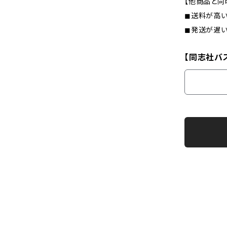
【他商品と同
◼︎送料が高
◼︎発送が遅
【同志社バス