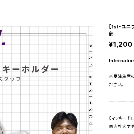
【1st・
部
¥1,200
Internatio
※受注生産の
ださい。
┈┈┈┈┈
《マッキード
同志社大学