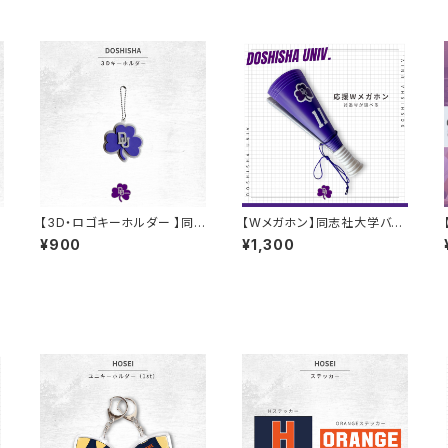
【3D・ロゴキーホルダー 】同
【Wメガホン】同志社大学バス
志社大学バスケ部
ケ部
¥900
¥1,300