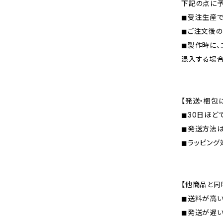
下記の点に予
◼︎受注生産
◼︎ご注文後
◼︎製作時に
混入する場
【発送・梱包
◼︎30日ほ
◼︎発送方法
◼︎ラッピン
【他商品と同
◼︎送料が高
◼︎発送が遅