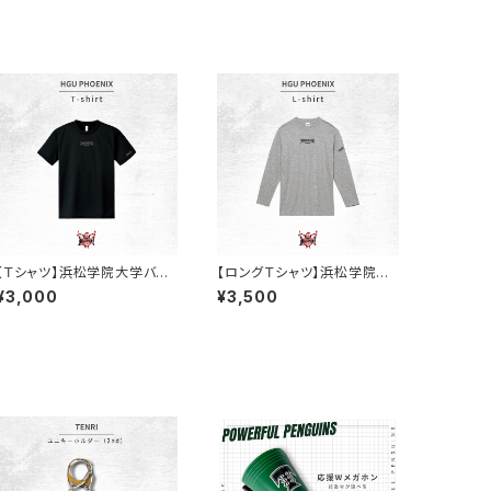
【Ｔシャツ】浜松学院大学バス
【ロングＴシャツ】浜松学院大
ケ部/（ブラック/ドライ）
学バスケ部/（グレー/綿）
¥3,000
¥3,500