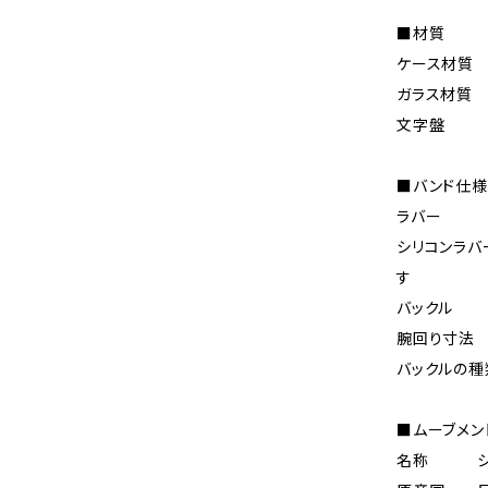
■材質
ケース材質
ガラス材
文字
■バンド仕様
ラバー
シリコンラバ
す
バックル
腕回り寸法 
バックルの
■ムーブメン
名称 シチズ