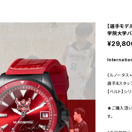
【選手モデ
学院大学バ
¥29,80
Internatio
《ルノータス
選手&スタッ
【ベルト】シ
★ご購入頂
す。