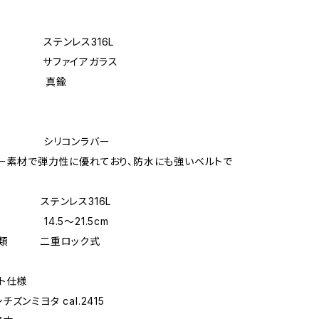
 ステンレス316L
質 サファイアガラス
盤 真鍮
 シリコンラバー
ー素材で弾力性に優れており、防水にも強いベルトで
 ステンレス316L
14.5〜21.5cm
種類 二重ロック式
ト仕様
ンミヨタ cal.2415