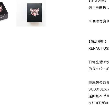
【注文方法】
選手を選択し
※商品写真
【商品説明】
RENAUTU
日常生活で
的ダイバーズ
重厚感のある
SUS316L
逆回転ベゼル
ット加工が施