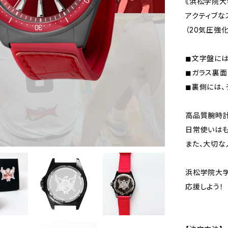
《浜松学院大
アクティブな
（20気圧強
◼︎文字盤に
◼︎ガラス裏
◼︎裏側には
高品質腕時計
日常使いはも
また、大切な
浜松学院大
応援しよう