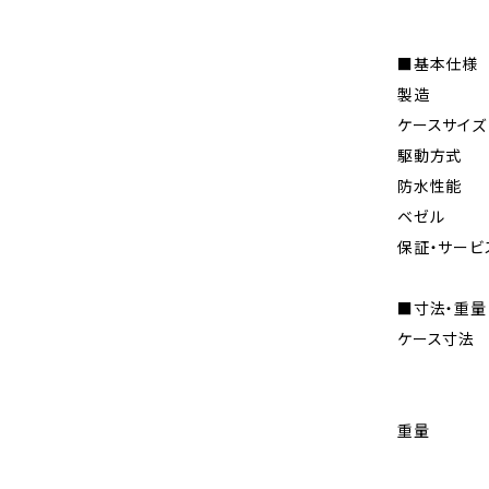
■基本仕様
製造 
ケースサイ
駆動方式 
防水性能 
ベゼル 
保証・サービ
■寸法・重量
ケース寸法 
縦：4
厚：1
重量 76
ベルト