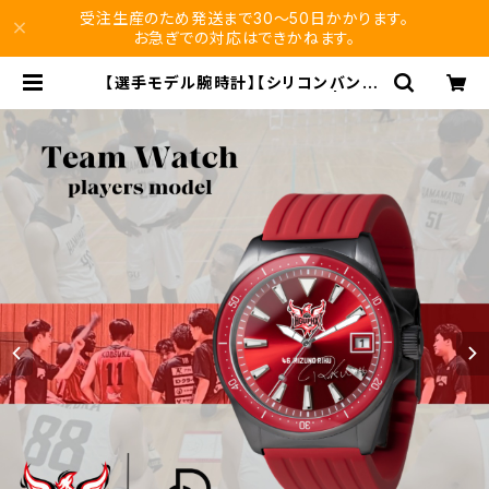
受注生産のため発送まで30〜50日かかります。
お急ぎでの対応はできかねます。
【選手モデル腕時計】【シリコンバンド/
レッド】浜松学院大学バスケ部 | viku
ro store