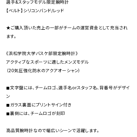
選手&スタッフモデル限定腕時計
【ベルト】シリコンバンド/レッド
★ご購入頂いた売上の一部がチームの運営資金として充当され
ます。
《浜松学院大学バスケ部限定腕時計》
アクティブなスポーツに適したメンズモデル
（20気圧強化防水のアクアオーシャン）
◼︎文字盤には、チームロゴ、選手名orスタッフ名、背番号がデザイ
ン
◼︎ガラス裏面にプリントサイン付き
◼︎裏側には、チームロゴが刻印
高品質腕時計なので幅広いシーンで活躍します。