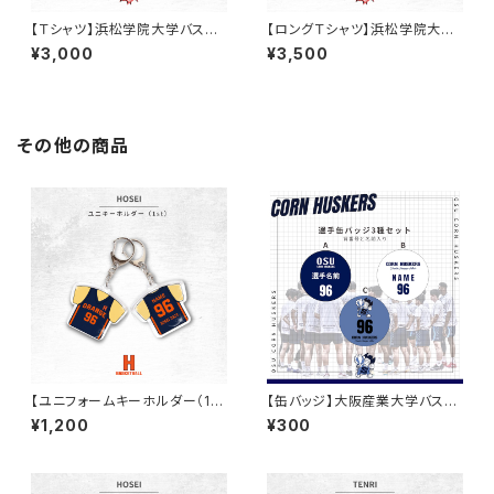
【Ｔシャツ】浜松学院大学バスケ
【ロングＴシャツ】浜松学院大学
部/（ブラック/ドライ）
バスケ部/（グレー/綿）
¥3,000
¥3,500
その他の商品
【ユニフォームキーホルダー（1s
【缶バッジ】大阪産業大学バスケ
t）】法政大学バスケ部
部
¥1,200
¥300