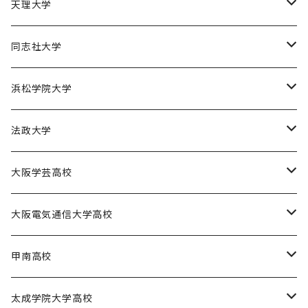
園田学園大学ソフトボール部
天理大学
園田学園大学陸上競技部
天理大学男子バスケットボール部
同志社大学
園田学園大学バスケットボール部
天理大学女子バスケットボール部
同志社大学体育会バスケットボール部
浜松学院大学
天理大学男子バレーボール部
同志社大学体育会サッカー部
浜松学院大学男子バスケットボール部
法政大学
天理大学女子ハンドボール部
法政大学バスケットボール部
大阪学芸高校
大阪学芸高校バスケットボール部
大阪電気通信大学高校
電通高硬式野球部
甲南高校
電通高男子バスケットボール部
甲南高校男子バスケットボール部
太成学院大学高校