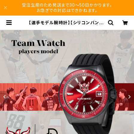
受注生産のため発送まで30〜50日かかります。
お急ぎでの対応はできかねます。
【選手モデル腕時計】【シリコンバンド/
ブラック】浜松学院大学バスケ部 | vi
kuro store