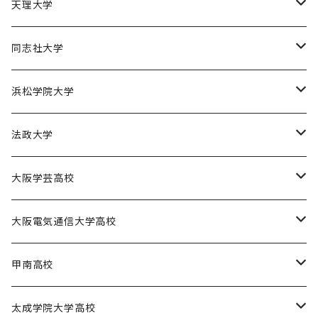
園田学園大学ソフトボール部
天理大学
園田学園大学陸上競技部
天理大学男子バスケットボール部
同志社大学
園田学園大学バスケットボール部
天理大学女子バスケットボール部
同志社大学体育会バスケットボール部
浜松学院大学
天理大学男子バレーボール部
同志社大学体育会サッカー部
浜松学院大学男子バスケットボール部
法政大学
天理大学女子ハンドボール部
法政大学バスケットボール部
大阪学芸高校
大阪学芸高校バスケットボール部
大阪電気通信大学高校
電通高硬式野球部
甲南高校
電通高男子バスケットボール部
甲南高校男子バスケットボール部
太成学院大学高校