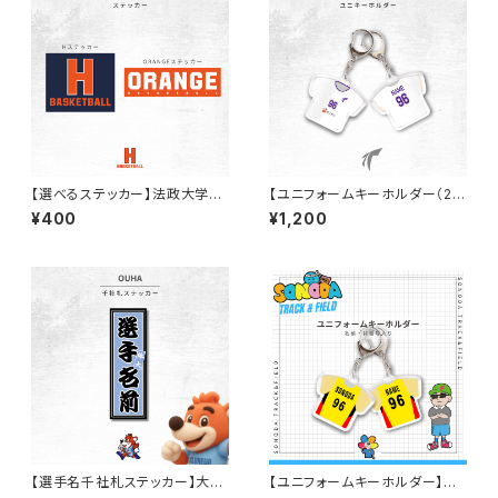
【選べるステッカー】法政大学バ
【ユニフォームキーホルダー（2n
スケ部
d）】天理大学女子ハンド部
¥400
¥1,200
【選手名千社札ステッカー】大阪
【ユニフォームキーホルダー】園