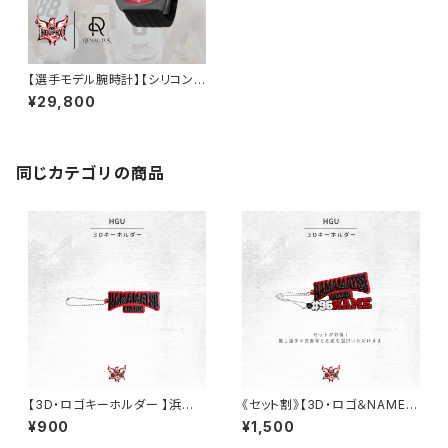
【選手モデル腕時計】【シリコンバ
ンド/ブラック】浜松学院大学バ
¥29,800
スケ部
同じカテゴリの商品
【3D・ロゴキーホルダー 】浜松
《セット割》【3D・ロゴ＆NAMEキ
学院大学バスケ部
ーホルダー 】浜松学院大学バス
¥900
¥1,500
ケ部