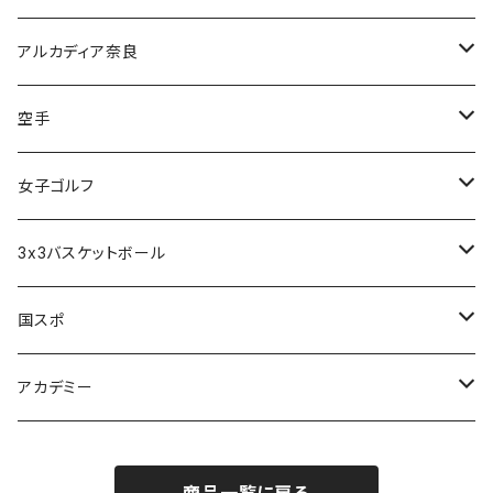
甲南高校野球部
太成学院高校男子バスケットボール部
アルカディア奈良
アルカディア奈良 - 公式グッズ -
空手
アルカディア奈良 - ファンクラブ入会 -
橋本大夢
女子ゴルフ
久世 夏乃香
3x3バスケットボール
奈良グレートブッターズ
国スポ
奈良県成年男子バスケットボール
アカデミー
CANDY BASKETBALL ACADEMY